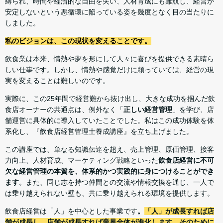
縛られ、時間や経済的な自由を失い、人材育成にも難航し、経営が
安定しないという悪循環に陥っている姿を幾度となく目の当たりに
しました。
私のビジョンは、この現状を変えることです。
飲食業は本来、情熱や夢を形にして人々に喜びを提供できる素晴ら
しい仕事です。しかし、情熱や感覚だけに頼っていては、経営の現
実を変えることは難しいのです。
実際に、この25年間で経営難から抜け出し、大きな成功を掴んだ飲
食店オーナーの共通点は、例外なく「
正しい経営管理
」を学び、店
舗運営に具体的に導入していたことでした。私はこの成功体験を体
系化し、『飲食店経営管理士養成講座』を立ち上げました。
この講座では、単なる知識伝達を超え、売上管理、原価管理、接客
力向上、人材育成、マーケティング戦略といった
飲食店経営に不可
欠な経営管理の本質を、体系的かつ実践的に身につけることができ
ます
。また、同じ志を持つ仲間との交流や情報交換を通じ、一人で
は乗り越えられない壁も、共に乗り越えられる環境を提供します。
飲食店経営は「人」を中心とした事業です
。
「人」が成長すれば店
舗が成長し、店舗が成長すれば業界全体が進化します。そのために