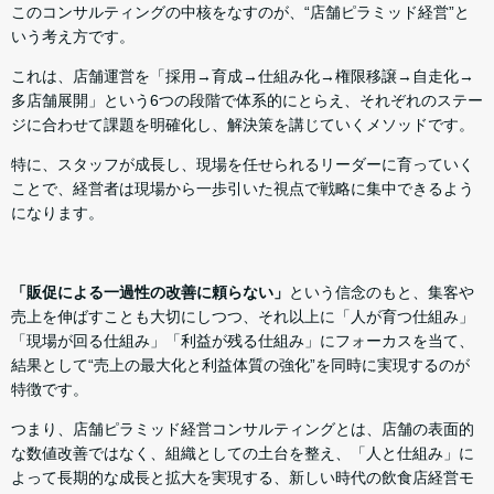
このコンサルティングの中核をなすのが、“店舗ピラミッド経営”と
いう考え方です。
これは、店舗運営を「採用→育成→仕組み化→権限移譲→自走化→
多店舗展開」という6つの段階で体系的にとらえ、それぞれのステー
ジに合わせて課題を明確化し、解決策を講じていくメソッドです。
特に、スタッフが成長し、現場を任せられるリーダーに育っていく
ことで、経営者は現場から一歩引いた視点で戦略に集中できるよう
になります。
「販促による一過性の改善に頼らない」
という信念のもと、集客や
売上を伸ばすことも大切にしつつ、それ以上に「人が育つ仕組み」
「現場が回る仕組み」「利益が残る仕組み」にフォーカスを当て、
結果として“売上の最大化と利益体質の強化”を同時に実現するのが
特徴です。
つまり、店舗ピラミッド経営コンサルティングとは、店舗の表面的
な数値改善ではなく、組織としての土台を整え、「人と仕組み」に
よって長期的な成長と拡大を実現する、新しい時代の飲食店経営モ